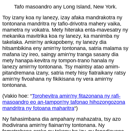
Tafo masoandro any Long Island, New York.
Toy izany koa ny lanezy, izay afaka mandrakotra ny
tontonana mandritra ny tafio-drivotra mahery vaika,
mametra ny vokatra. Mety hiteraka enta-mavesatry ny
mekanika mavitrika koa ny lanezy, ka manimba ny
takelaka. Amin'ny ankapobeny, ny lanezy dia
hitsambikina eny amin'ny tontonana, satria malama sy
mafana izy ireo, saingy amin'ny tranga sasany dia
mety hanapa-kevitra ny tompon-trano hanala ny
lanezy amin'ny tontonana. Tsy maintsy atao amim-
pitandremana izany, satria mety hisy fiatraikany ratsy
amin'ny fivoahana ny fikikisana ny vera amin'ny
tontonana.
(Vakio hoe: “
Torohevitra amin'ny fitazonana ny rafi-
masoandro eo an-tampon'ny tafonao hihozongozona
mandritra ny fotoana maharitra
“)
Ny fahasimbana dia ampahany mahazatra, tsy azo
ihodivirana amin'ny fiainan'ny tontonana. Ny