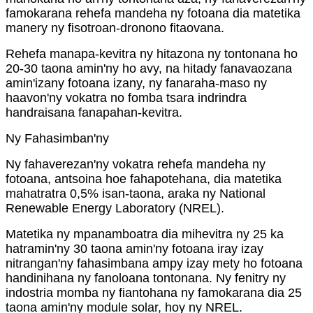
famokarana rehefa mandeha ny fotoana dia matetika
manery ny fisotroan-dronono fitaovana.
Rehefa manapa-kevitra ny hitazona ny tontonana ho
20-30 taona amin'ny ho avy, na hitady fanavaozana
amin'izany fotoana izany, ny fanaraha-maso ny
haavon'ny vokatra no fomba tsara indrindra
handraisana fanapahan-kevitra.
Ny Fahasimban'ny
Ny fahaverezan'ny vokatra rehefa mandeha ny
fotoana, antsoina hoe fahapotehana, dia matetika
mahatratra 0,5% isan-taona, araka ny National
Renewable Energy Laboratory (NREL).
Matetika ny mpanamboatra dia mihevitra ny 25 ka
hatramin'ny 30 taona amin'ny fotoana iray izay
nitrangan'ny fahasimbana ampy izay mety ho fotoana
handinihana ny fanoloana tontonana. Ny fenitry ny
indostria momba ny fiantohana ny famokarana dia 25
taona amin'ny module solar, hoy ny NREL.