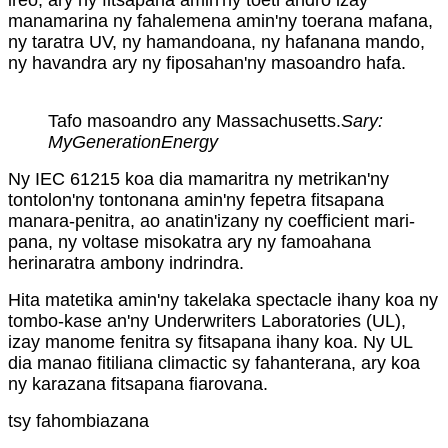
manamarina ny fahalemena amin'ny toerana mafana,
ny taratra UV, ny hamandoana, ny hafanana mando,
ny havandra ary ny fiposahan'ny masoandro hafa.
Tafo masoandro any Massachusetts.
Sary:
MyGenerationEnergy
Ny IEC 61215 koa dia mamaritra ny metrikan'ny
tontolon'ny tontonana amin'ny fepetra fitsapana
manara-penitra, ao anatin'izany ny coefficient mari-
pana, ny voltase misokatra ary ny famoahana
herinaratra ambony indrindra.
Hita matetika amin'ny takelaka spectacle ihany koa ny
tombo-kase an'ny Underwriters Laboratories (UL),
izay manome fenitra sy fitsapana ihany koa. Ny UL
dia manao fitiliana climactic sy fahanterana, ary koa
ny karazana fitsapana fiarovana.
tsy fahombiazana