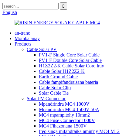
English
an-trano
Momba anay
Products
Cable Solar PV
PV1-F Single Core Solar Cable
PV1-F Double Core Solar Cable
H1Z2Z2-K Cable Solar Core Iray
Cable Solar H1Z2Z2-K
Earth Ground Cable
Cable fampifandraisana bateria
Cable Solar Clip
Solar Cable Tie
Solar PV Connector
Mpandrindra MC4 1000V
Mpandrindra MC4 1500V 50A
MC4 mpampitohy 10mm2
MC4 Fuse Connector 1000V
MC4 Fihazonana 1500V
Ireo singa mifandraika amin'ny MC4 M12