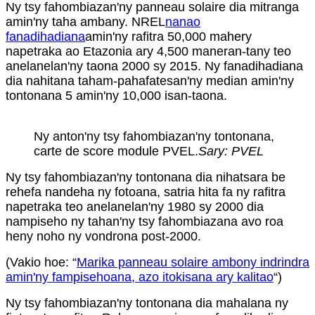
Ny tsy fahombiazan'ny panneau solaire dia mitranga
amin'ny taha ambany. NREL
nanao
fanadihadiana
amin'ny rafitra 50,000 mahery
napetraka ao Etazonia ary 4,500 maneran-tany teo
anelanelan'ny taona 2000 sy 2015. Ny fanadihadiana
dia nahitana taham-pahafatesan'ny median amin'ny
tontonana 5 amin'ny 10,000 isan-taona.
Ny anton'ny tsy fahombiazan'ny tontonana,
carte de score module PVEL.
Sary: PVEL
Ny tsy fahombiazan'ny tontonana dia nihatsara be
rehefa nandeha ny fotoana, satria hita fa ny rafitra
napetraka teo anelanelan'ny 1980 sy 2000 dia
nampiseho ny tahan'ny tsy fahombiazana avo roa
heny noho ny vondrona post-2000.
(Vakio hoe: “
Marika panneau solaire ambony indrindra
amin'ny fampisehoana, azo itokisana ary kalitao
“)
Ny tsy fahombiazan'ny tontonana dia mahalana ny