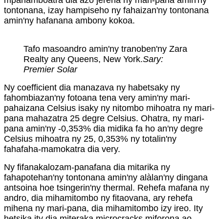
tontonana, izay hampiseho ny fahaizan'ny tontonana
amin'ny hafanana ambony kokoa.
Tafo masoandro amin'ny tranoben'ny Zara
Realty any Queens, New York.
Sary:
Premier Solar
Ny coefficient dia manazava ny habetsaky ny
fahombiazan'ny fotoana tena very amin'ny mari-
pahaizana Celsius isaky ny nitombo mihoatra ny mari-
pana mahazatra 25 degre Celsius. Ohatra, ny mari-
pana amin'ny -0,353% dia midika fa ho an'ny degre
Celsius mihoatra ny 25, 0,353% ny totalin'ny
fahafaha-mamokatra dia very.
Ny fifanakalozam-panafana dia mitarika ny
fahapotehan'ny tontonana amin'ny alàlan'ny dingana
antsoina hoe tsingerin'ny thermal. Rehefa mafana ny
andro, dia mihamitombo ny fitaovana, ary rehefa
mihena ny mari-pana, dia mihamitombo izy ireo. Ity
hetsika ity dia miteraka microcracks miforona ao