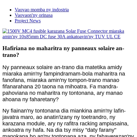
Vaovao momba ny indostria
Vaovaon'ny orinasa
Project News
Hafiriana no maharitra ny panneaux solaire an-
trano?
Ny panneaux solaire an-trano dia matetika amidy
miaraka amin'ny fampindramam-bola maharitra na
fanofana, miaraka amin'ny tompon-trano manao
fifanarahana 20 taona na mihoatra. Fa mandra-
pahoviana no maharitra ny tontonana, ary manao
ahoana ny faharetany?
Ny fiainan'ny tontonana dia miankina amin'ny lafin-
javatra maro, ao anatin'izany ny toetrandro, ny
karazana module, ary ny rafitra racking ampiasaina,
ankoatra ny hafa. Na dia tsy misy "daty farany"
manokana ho an'ny tontonana aza, ny fahaverezan'ny