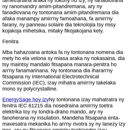
fametrahana araka ny tokony ho izy, ny fanadiovana
ny ranomandry amim-pitandremana, ary ny
fanadiovana ny tontonana amim-pitandremana dia
afaka manampy amin'ny famoahana, fa amin'ny
farany, ny panneau solaire dia teknolojia tsy misy
kojakoja mihetsika, mitaky fikojakojana kely.
Fenitra
Mba hahazoana antoka fa ny tontonana nomena dia
mety ho ela velona sy miasa araka ny nokasaina, dia
tsy maintsy mandalo fitsapana manara-penitra ho
an'ny fanamarinana. Ny tontonana dia iharan'ny
fitsapana ny International Electrotechnical
Commission (IEC), izay mihatra amin'ny takelaka
mono sy polycrystalline.
EnergySage hoy izy
Ny tontonana izay mahatratra ny
fenitra IEC 61215 dia nosedraina amin'ny toetra
elektrika toy ny tondra-drano mando, ary ny
fanoherana ny insulation. Mandeha fitsapana enta-
mavesatra mekanika ho an'ny rivotra sy ny lanezy izy
ireo, ary ny fitsapana amin'ny toetr'andro izay