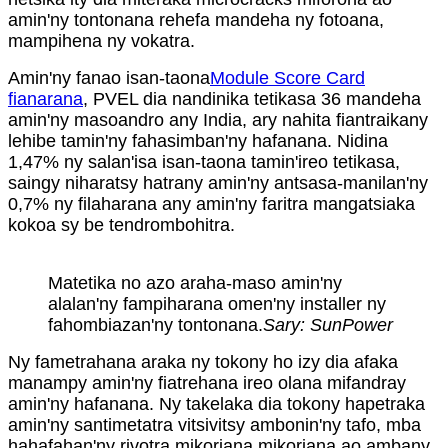
amin'ny tontonana rehefa mandeha ny fotoana,
mampihena ny vokatra.
Amin'ny fanao isan-taona
Module Score Card
fianarana
, PVEL dia nandinika tetikasa 36 mandeha
amin'ny masoandro any India, ary nahita fiantraikany
lehibe tamin'ny fahasimban'ny hafanana. Nidina
1,47% ny salan'isa isan-taona tamin'ireo tetikasa,
saingy niharatsy hatrany amin'ny antsasa-manilan'ny
0,7% ny filaharana any amin'ny faritra mangatsiaka
kokoa sy be tendrombohitra.
Matetika no azo araha-maso amin'ny
alalan'ny fampiharana omen'ny installer ny
fahombiazan'ny tontonana.
Sary: SunPower
Ny fametrahana araka ny tokony ho izy dia afaka
manampy amin'ny fiatrehana ireo olana mifandray
amin'ny hafanana. Ny takelaka dia tokony hapetraka
amin'ny santimetatra vitsivitsy ambonin'ny tafo, mba
hahafahan'ny rivotra mikoriana mikoriana ao ambany