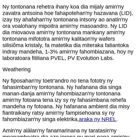
Ny tontonana rehetra ihany koa dia mijaly amin'ny
zavatra antsoina hoe fahapotehan'ny hazavana (LID),
izay tsy ahafahan'ny tontonana intsony ao anatin'ny
ora voalohany mipoitra amin'ny masoandro. Ny LID
dia miovaova amin'ny tontonana mankany amin'ny
tontonana mifototra amin'ny kalitaon'ny wafers
silisiôma kristaly, fa matetika dia miteraka fatiantoka
indray mandeha, 1-3% amin'ny fahombiazana, hoy ny
laboratoara fitiliana PVEL, PV Evolution Labs.
Weathering
Ny fiposahan'ny toetr'andro no tena fototry ny
fahasimban'ny tontonana. Ny hafanana dia singa
manan-danja amin'ny fahombiazan'ny tontonana
amin'ny fotoana tena izy sy ny fahasimbana rehefa
mandeha ny fotoana. Ny hafanana ambient dia misy
fiantraikany ratsy amin'ny fampisehoana sy ny
fahombiazan'ny singa elektrika,
araka ny NREL
.
Amin'ny alàlan'ny fanamarinana ny taratasin'ny
mpanamboatra dia azo jerena ny mari-pana amin'ny