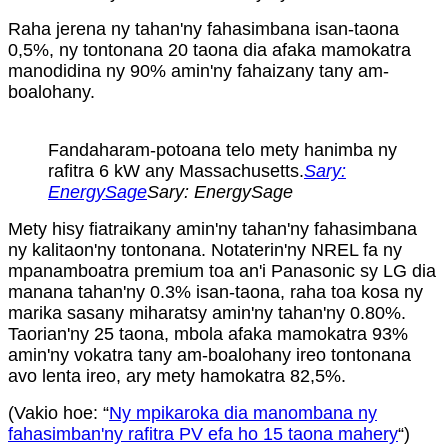
Raha jerena ny tahan'ny fahasimbana isan-taona
0,5%, ny tontonana 20 taona dia afaka mamokatra
manodidina ny 90% amin'ny fahaizany tany am-
boalohany.
Fandaharam-potoana telo mety hanimba ny
rafitra 6 kW any Massachusetts.
Sary:
EnergySage
Sary: EnergySage
Mety hisy fiatraikany amin'ny tahan'ny fahasimbana
ny kalitaon'ny tontonana. Notaterin'ny NREL fa ny
mpanamboatra premium toa an'i Panasonic sy LG dia
manana tahan'ny 0.3% isan-taona, raha toa kosa ny
marika sasany miharatsy amin'ny tahan'ny 0.80%.
Taorian'ny 25 taona, mbola afaka mamokatra 93%
amin'ny vokatra tany am-boalohany ireo tontonana
avo lenta ireo, ary mety hamokatra 82,5%.
(Vakio hoe: “
Ny mpikaroka dia manombana ny
fahasimban'ny rafitra PV efa ho 15 taona mahery
“)