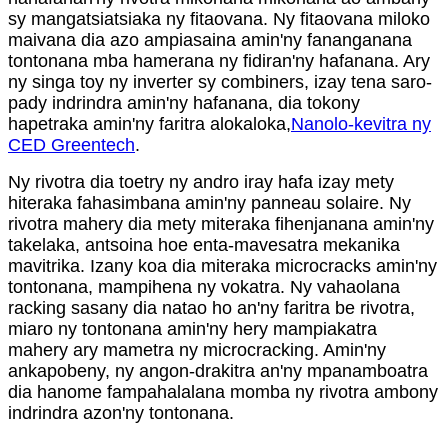
sy mangatsiatsiaka ny fitaovana. Ny fitaovana miloko
maivana dia azo ampiasaina amin'ny fananganana
tontonana mba hamerana ny fidiran'ny hafanana. Ary
ny singa toy ny inverter sy combiners, izay tena saro-
pady indrindra amin'ny hafanana, dia tokony
hapetraka amin'ny faritra alokaloka,
Nanolo-kevitra ny
CED Greentech
.
Ny rivotra dia toetry ny andro iray hafa izay mety
hiteraka fahasimbana amin'ny panneau solaire. Ny
rivotra mahery dia mety miteraka fihenjanana amin'ny
takelaka, antsoina hoe enta-mavesatra mekanika
mavitrika. Izany koa dia miteraka microcracks amin'ny
tontonana, mampihena ny vokatra. Ny vahaolana
racking sasany dia natao ho an'ny faritra be rivotra,
miaro ny tontonana amin'ny hery mampiakatra
mahery ary mametra ny microcracking. Amin'ny
ankapobeny, ny angon-drakitra an'ny mpanamboatra
dia hanome fampahalalana momba ny rivotra ambony
indrindra azon'ny tontonana.