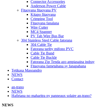
Connector Accessories
Anderson Power Cable
Fitaovana fitaovana PV
Kitapo fitaovana
Crimping Tool
Fitaovana fanalana
Wire Cutter
MC4 Spanner
PV Tab Wire Bus Bar
304 Stainless Steel Cable fatorana
304 Cable Tie
Fatorana tariby mifono PVC
Cable Tie Band
Cable Tie Buckle
Fatorana Zip Tenda azo ampiasaina indray
Fitaovana fametahana sy fanapahana
Tetikasa Masoandro
NEWS
Contact
an-trano
NEWS
Hafiriana no maharitra ny panneaux solaire an-trano?
NEWS