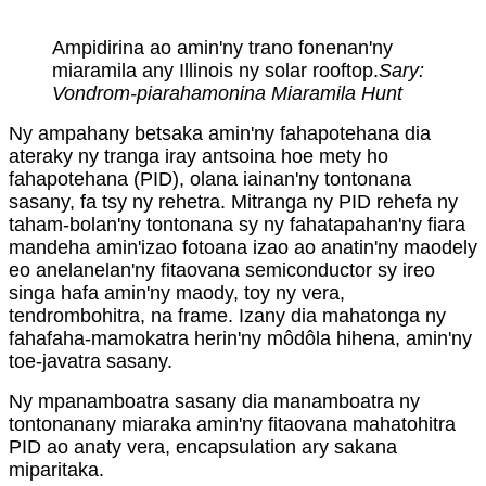
Ampidirina ao amin'ny trano fonenan'ny
miaramila any Illinois ny solar rooftop.
Sary:
Vondrom-piarahamonina Miaramila Hunt
Ny ampahany betsaka amin'ny fahapotehana dia
ateraky ny tranga iray antsoina hoe mety ho
fahapotehana (PID), olana iainan'ny tontonana
sasany, fa tsy ny rehetra. Mitranga ny PID rehefa ny
taham-bolan'ny tontonana sy ny fahatapahan'ny fiara
mandeha amin'izao fotoana izao ao anatin'ny maodely
eo anelanelan'ny fitaovana semiconductor sy ireo
singa hafa amin'ny maody, toy ny vera,
tendrombohitra, na frame. Izany dia mahatonga ny
fahafaha-mamokatra herin'ny môdôla hihena, amin'ny
toe-javatra sasany.
Ny mpanamboatra sasany dia manamboatra ny
tontonanany miaraka amin'ny fitaovana mahatohitra
PID ao anaty vera, encapsulation ary sakana
miparitaka.