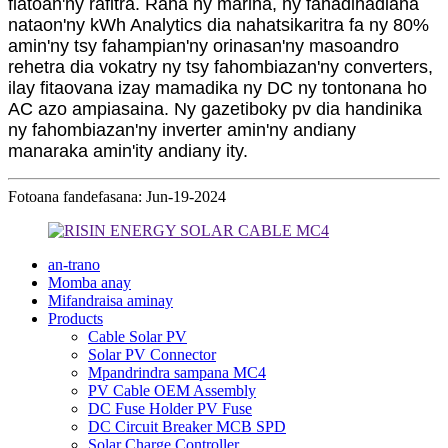
fiatoan'ny rafitra. Raha ny marina, ny fanadihadiana
nataon'ny kWh Analytics dia nahatsikaritra fa ny 80%
amin'ny tsy fahampian'ny orinasan'ny masoandro
rehetra dia vokatry ny tsy fahombiazan'ny converters,
ilay fitaovana izay mamadika ny DC ny tontonana ho
AC azo ampiasaina. Ny gazetiboky pv dia handinika
ny fahombiazan'ny inverter amin'ny andiany
manaraka amin'ity andiany ity.
Fotoana fandefasana: Jun-19-2024
an-trano
Momba anay
Mifandraisa aminay
Products
Cable Solar PV
Solar PV Connector
Mpandrindra sampana MC4
PV Cable OEM Assembly
DC Fuse Holder PV Fuse
DC Circuit Breaker MCB SPD
Solar Charge Controller