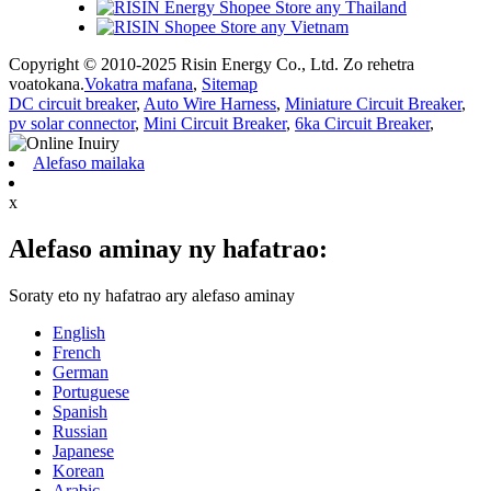
Copyright © 2010-2025 Risin Energy Co., Ltd. Zo rehetra
voatokana.
Vokatra mafana
,
Sitemap
DC circuit breaker
,
Auto Wire Harness
,
Miniature Circuit Breaker
,
pv solar connector
,
Mini Circuit Breaker
,
6ka Circuit Breaker
,
Alefaso mailaka
x
Alefaso aminay ny hafatrao:
Soraty eto ny hafatrao ary alefaso aminay
English
French
German
Portuguese
Spanish
Russian
Japanese
Korean
Arabic